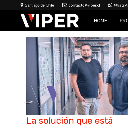
Santiago de Chile
contacto@viper.cl
WhatsA
HOME
PR
La solución que está