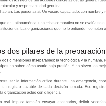
entamos los hechos' sin acciones concretas detrás generan des
protocolar y responsabilidad genuina.
 hablan. Las personas sí. Un vocero capacitado, con nombre y r
al que en Latinoamérica, una crisis corporativa no se evalúa solo
nstituciones. Las organizaciones que no lo entienden cometen e
os dos pilares de la preparación
dos dimensiones inseparables: la tecnológica y la humana. N
uipos no saben cómo usarlo bajo presión. Y no sirven los mejo
.
ntralizar la información crítica durante una emergencia, coo
 un registro trazable de cada decisión tomada. Ese registro
la organización actuó con diligencia.
n real implica también ensayar escenarios, definir vocería