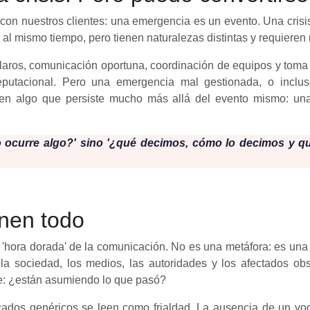
n nuestros clientes: una emergencia es un evento. Una crisis 
 al mismo tiempo, pero tienen naturalezas distintas y requieren 
aros, comunicación oportuna, coordinación de equipos y toma
 reputacional. Pero una emergencia mal gestionada, o inclu
en algo que persiste mucho más allá del evento mismo: una
ocurre algo?' sino '¿qué decimos, cómo lo decimos y qu
inen todo
a 'hora dorada' de la comunicación. No es una metáfora: es una
, la sociedad, los medios, las autoridades y los afectados ob
e: ¿están asumiendo lo que pasó?
cados genéricos se leen como frialdad. La ausencia de un vo